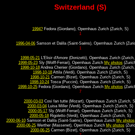
Switzerland (S)
1994?
Fedora (Giordano), Opernhaus Zurich (Zurich, S)
1
1996-04-06
Samson et Dalila (Saint-Saëns), Opernhaus Zurich (Zuri
1
1998-05-21
L'Elisir d'Amore (Donizetti), Opernhaus Zurich (Zurich,
1998-05-23
Sly (Wolff-Ferrari), Opernhaus Zurich
My photos
(Zurich
1998-10-18
Andrea Chenier (Giordano), Opernhaus Zurich (Zurich,
1998-10-18
Attila (Verdi), Opernhaus Zurich (Zurich, S)
1998-10-21
Carmen (Bizet), Opernhaus Zurich (Zurich, S)
1998-10-24
Tosca (Puccini), Opernhaus Zurich (Zurich, S)
1998-10-25
Fedora (Giordano), Opernhaus Zurich
My photos
(Zuric
7
2000-03-03
Cosi fan tutte (Mozart), Opernhaus Zurich (Zurich, S
2000-03-04
Luisa Miller (Verdi), Opernhaus Zurich (Zurich, S)
2000-05-17
Sly (Wolff-Ferrari), Opernhaus Zurich (Zurich, S)
2000-05-18
Rigoletto (Verdi), Opernhaus Zurich (Zurich, S)
2000-06-10
Samson et Dalila (Saint-Saëns), Opernhaus Zurich
My photos
2000-06-25
Werther (Massenet), Opernhaus Zurich
My photos
(Zuric
2000-06-25
Carmen (Bizet), Opernhaus Zurich (Zurich, S)
7