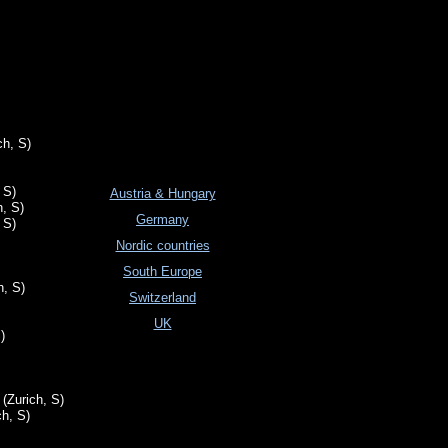
ch, S)
 S)
Austria & Hungary
, S)
Germany
 S)
Nordic countries
South Europe
h, S)
Switzerland
UK
)
(Zurich, S)
h, S)