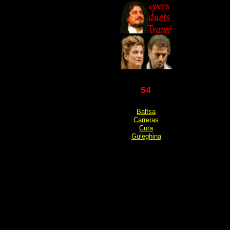
54
Baltsa
Carreras
Cura
Guleghina