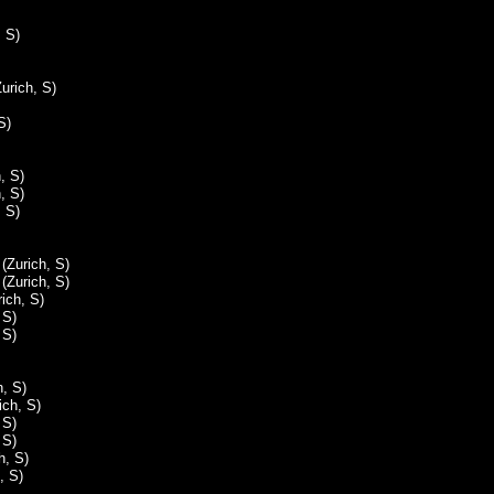
 S)
urich, S)
S)
, S)
, S)
, S)
(Zurich, S)
(Zurich, S)
ich, S)
 S)
 S)
, S)
ich, S)
 S)
 S)
h, S)
, S)